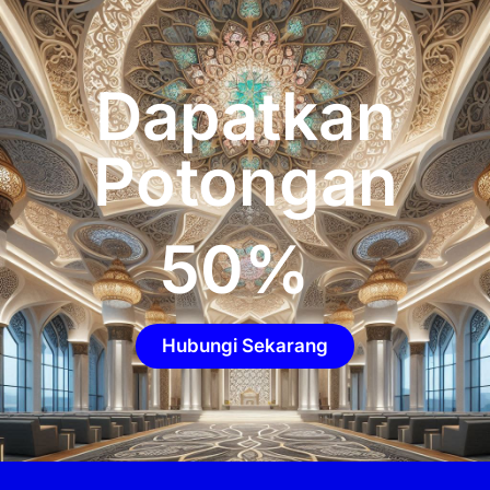
Dapatkan
Potongan
50
%
Hubungi Sekarang